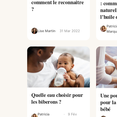
comment le reconnaitre
: comme
?
naturel
l’huile
Patrici
Lise Martin
31 Mar 2022
Marqu
Quelle eau choisir pour
Une pou
les biberons ?
pour la
bébé
Patricia
9 Fév