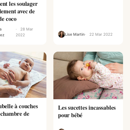
nt les soulager
lement avec de
 de coco
a
28 Mar
Lise Martin
22 Mar 2022
ez
2022
belle à couches
Les sucettes incassables
 chambre de
pour bébé