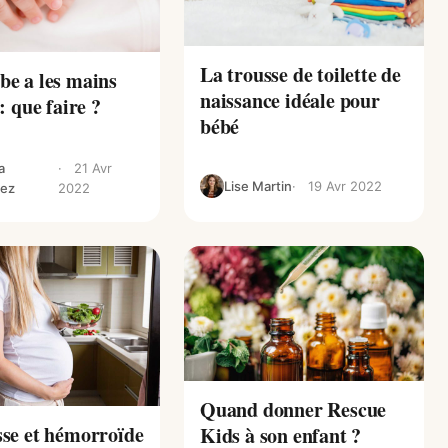
La trousse de toilette de
e a les mains
naissance idéale pour
: que faire ?
bébé
a
21 Avr
Lise Martin
19 Avr 2022
ez
2022
Quand donner Rescue
se et hémorroïde
Kids à son enfant ?