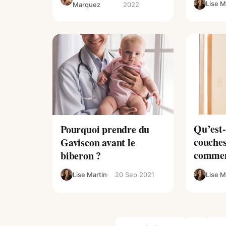
Lise M
Marquez
2022
Qu’est-
Pourquoi prendre du
couches
Gaviscon avant le
comment
biberon ?
Lise Martin
20 Sep 2021
Lise M