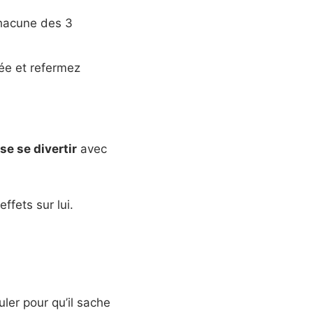
hacune des 3
rée et refermez
se se divertir
avec
ffets sur lui.
ler pour qu’il sache