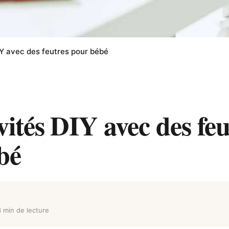
IY avec des feutres pour bébé
vités DIY avec des feu
bé
3 min de lecture