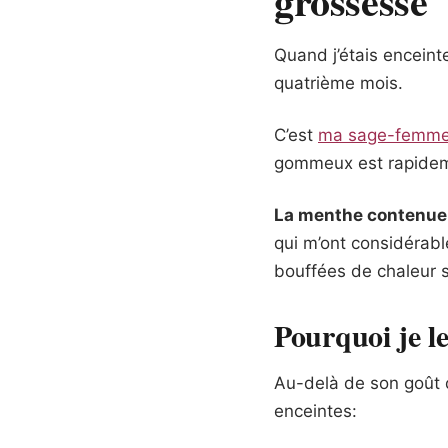
grossesse
Quand j’étais enceint
quatrième mois.
C’est
ma sage-femm
gommeux est rapidem
La menthe contenue 
qui m’ont considérabl
bouffées de chaleur s
Pourquoi je 
Au-delà de son goût 
enceintes: