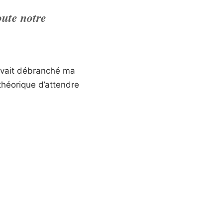
oute notre
avait débranché ma
 théorique d’attendre